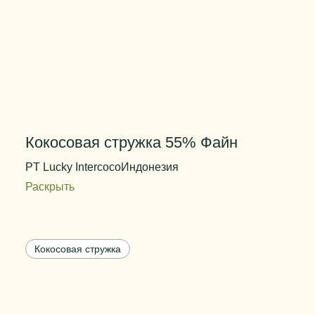
Кокосовая стружка 55% Файн
PT Lucky Intercoco
Индонезия
Раскрыть
Содержание жира
55±2
Цвет
белый
Кокосовая стружка
Степень измельчения
файн
Вес упаковки
25 кг