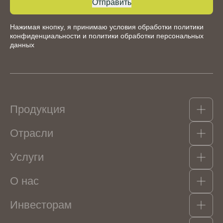
Отправить
Нажимая кнопку, я принимаю условия обработки
политики
конфиденциальности
и
политики обработки персональных
данных
Продукция
Отрасли
Какао-продукты
Гидроколлоиды, структурообразователи и
Услуги
эмульгаторы
Кондитерские изделия
Орехи, сухофрукты, цукаты
Мороженое
Консерванты и пищевые кислоты
О нас
Напитки безалкогольные
Логистика
Ароматизаторы
Кисломолочная продукция и сыры
Красители
Масложировая продукция
Инвесторам
О Компании
Фруктово-ягодные наполнители
Соусы и гастрономия
Портфель брендов
Крахмалопродукты