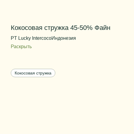
Кокосовая стружка 45-50% Файн
PT Lucky Intercoco
Индонезия
Раскрыть
Содержание жира
45%--50%
Степень измельчения
файн
Кокосовая стружка
Цвет
белый
Вес упаковки
25 кг