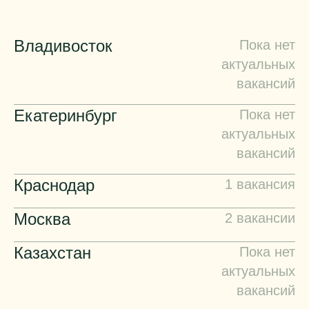
Владивосток
Пока нет
актуальных
вакансий
Екатеринбург
Пока нет
актуальных
вакансий
Краснодар
1 вакансия
Менеджер по продажам в
Москва
2 вакансии
пищевой отрасли
Кладовщик-комплектовщик
Казахстан
Пока нет
актуальных
Отдел продаж
(с функциями водителя
1-3 года
вакансий
ричтрака)