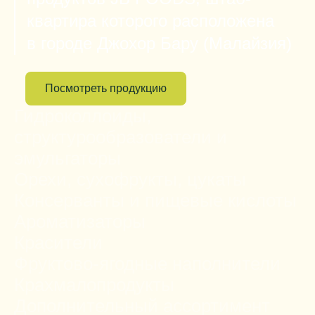
квартира которого расположена
в городе Джохор Бару (Малайзия)
Посмотреть продукцию
Гидроколлоиды,
структурообразователи и
эмульгаторы
Орехи, сухофрукты, цукаты
Консерванты и пищевые кислоты
Ароматизаторы
Красители
Фруктово-ягодные наполнители
Крахмалопродукты
Дополнительный ассортимент