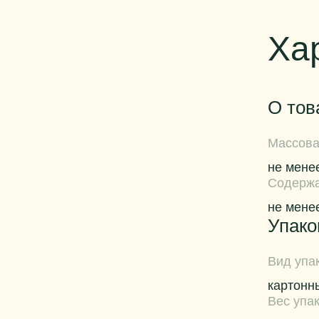
Ха
О тов
Массова
не мене
Содержа
не мене
Упако
Вид упа
картонн
Вес упа