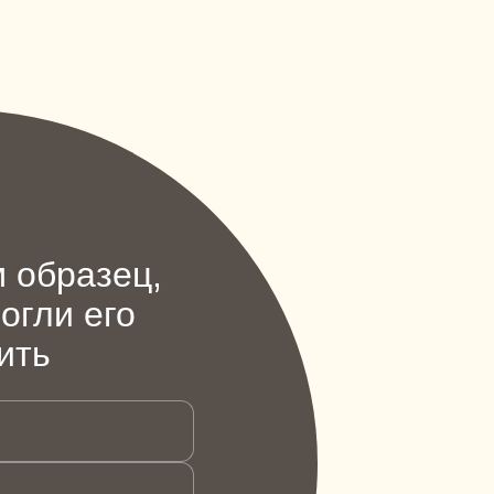
 образец,
огли его
ить