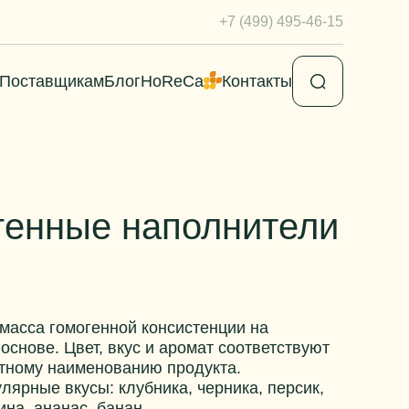
+7 (499) 495-46-15
Поставщикам
Блог
HoReCa
Контакты
генные наполнители
масса гомогенной консистенции на
основе. Цвет, вкус и аромат соответствуют
тному наименованию продукта.
лярные вкусы: клубника, черника, персик,
на, ананас, банан.