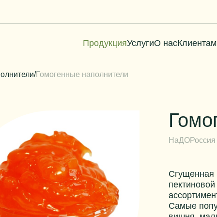
Продукция
Услуги
О нас
Клиентам
полнители
/
Гомогенные наполнители
Гомо
НаДО
Россия
Сгущенная 
пектиновой 
ассортимен
Самые попу
вишня, мали