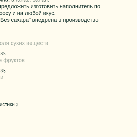
редложить изготовить наполнитель по
росу и на любой вкус.
"Без сахара" внедрена в производство
оля сухих веществ
8%
е фруктов
5%
ки
истики