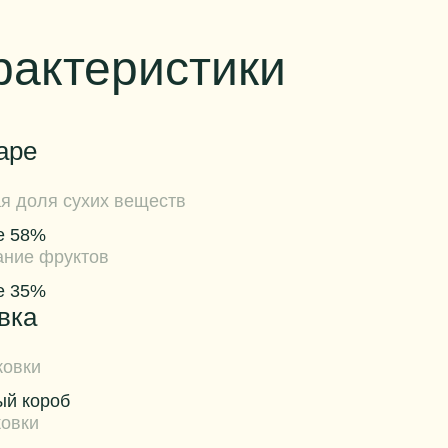
рактеристики
аре
я доля сухих веществ
е 58%
ние фруктов
е 35%
вка
ковки
ый короб
ковки