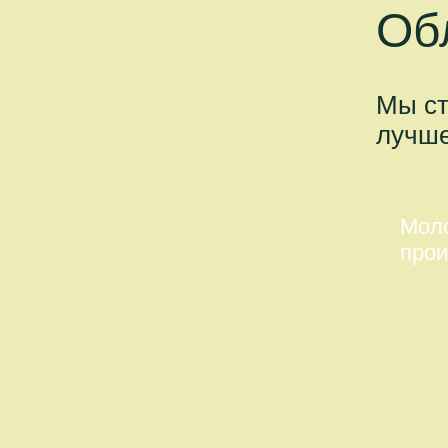
Об
Мы ст
лучше
Мол
прои