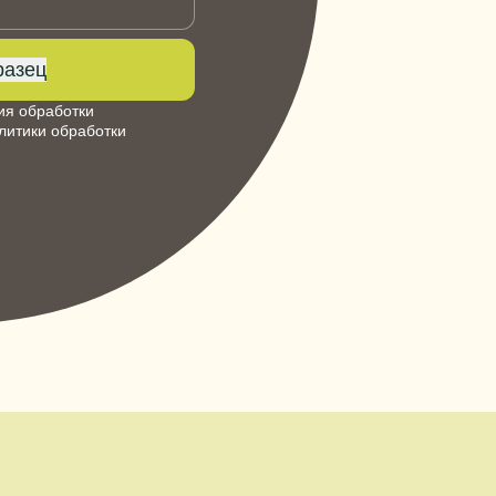
разец
ия обработки
литики обработки