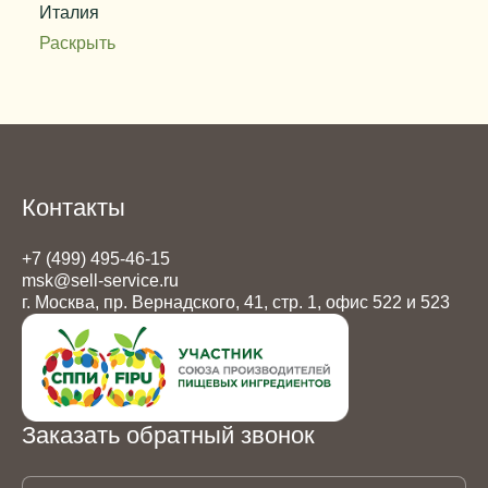
Италия
Раскрыть
Температура гелеобразования
37 ± 5 ºС
Прочность геля по Никкану
900 г/см² при 20ºС
Цвет
белый с кремовым оттенком
Вес упаковки
25 кг
Контакты
+7 (499) 495-46-15
msk@sell-service.ru
г. Москва, пр. Вернадского, 41, стр. 1, офис 522 и 523
Заказать обратный звонок