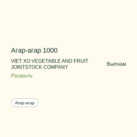
Агар-агар 1000
VIET XO VEGETABLE AND FRUIT
Вьетнам
JOINTSTOCK COMPANY
Раскрыть
Температура гелеобразования
37 - 40 ºС
Прочность геля по Никкану
1000 г/см² при 20 ºС
Агар-агар
Прочность геля по Валенту, не
3000 г/см² при 20
менее
ºС