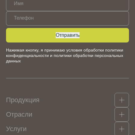
Имя
Телефон
Отправить
Нажимая кнопку, я принимаю условия обработки
политики
конфиденциальности
и
политики обработки персональных
данных
Продукция
Отрасли
Какао-продукты
Гидроколлоиды, структурообразователи и
Услуги
эмульгаторы
Кондитерские изделия