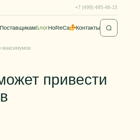
+7 (499) 495-46-15
Поставщикам
Блог
HoReCa
Контакты
до максимумов
может привести
ов