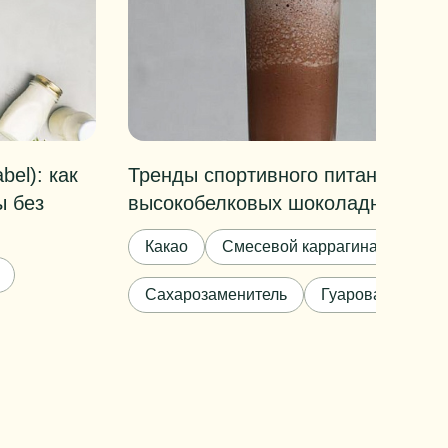
bel): как
Тренды спортивного питания: соз
ы без
высокобелковых шоколадных кок
Какао
Смесевой каррагинан
Лец
Сахарозаменитель
Гуаровая камедь