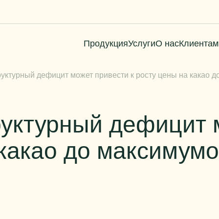
Продукция
Услуги
О нас
Клиентам
уктурный дефицит может привести к росту цены на какао 
руктурный дефицит 
 какао до максимум