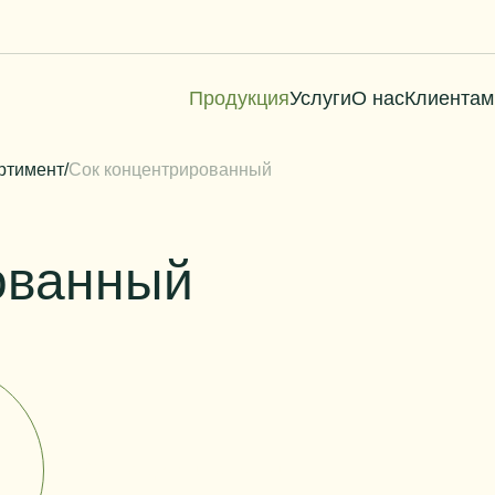
Продукция
Услуги
О нас
Клиентам
ртимент
/
Сок концентрированный
ованный
Сок концентрированный