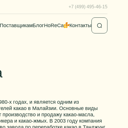
+7 (499) 495-46-15
Поставщикам
Блог
HoReCa
Контакты
a
80-х годах, и является одним из
елей какао в Малайзии. Основные виды
 производство и продажу какао-масла,
икера и какао-жмых. В 2003 году компания
во завода по переработке какао в Танджунг