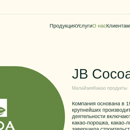
Продукция
Услуги
О нас
Клиентам
JB Coco
Малайзия
Какао продукты
Компания основана в 19
крупнейших производит
деятельности включают
какао-порошка, какао-л
завершила строительст