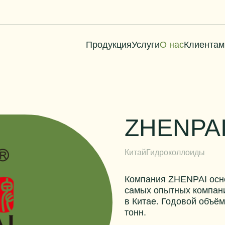
Продукция
Услуги
О нас
Клиентам
ZHENPA
Китай
Гидроколлоиды
Компания ZHENPAI осно
самых опытных компани
в Китае. Годовой объё
тонн.