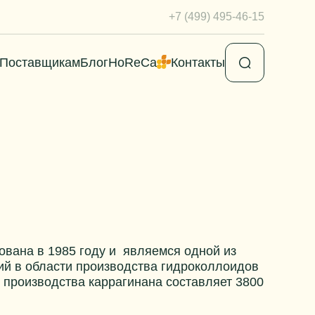
+7 (499) 495-46-15
Поставщикам
Блог
HoReCa
Контакты
I
вана в 1985 году и являемся одной из
й в области производства гидроколлоидов
м производства каррагинана составляет 3800