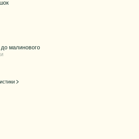
шок
о до малинового
ки
истики