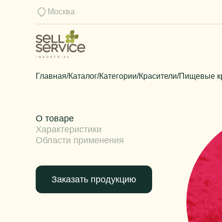
Москва
Главная
/
Каталог
/
Категории
/
Красители
/
Пищевые к
О товаре
Характеристики
Области применения
Заказать продукцию