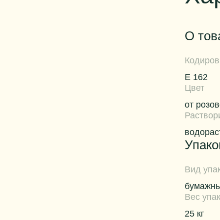
О тов
Кодиров
Е 162
Цвет
от розо
Раствор
водорас
Упако
Вид упа
бумажны
Вес упа
25 кг