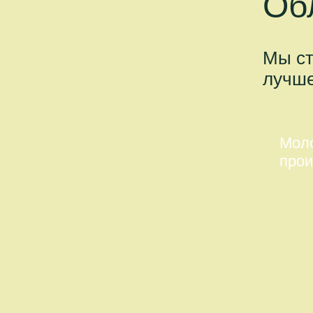
Об
Мы ст
лучше
Мол
прои