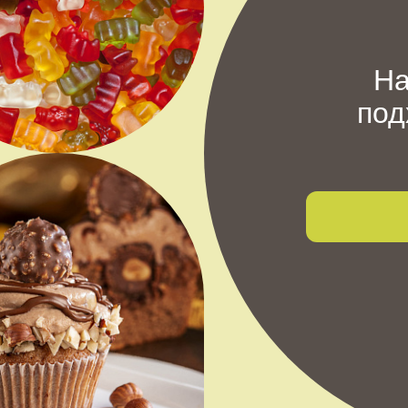
На
под