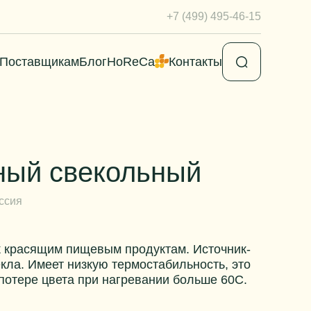
+7 (499) 495-46-15
Поставщикам
Блог
HoReCa
Контакты
ный свекольный
ссия
к красящим пищевым продуктам. Источник-
кла. Имеет низкую термостабильность, это
 потере цвета при нагревании больше 60С.