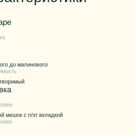
аре
ка
вого до малинового
имость
творимый
вка
ковки
й мешок с п/эт вкладкой
ковки