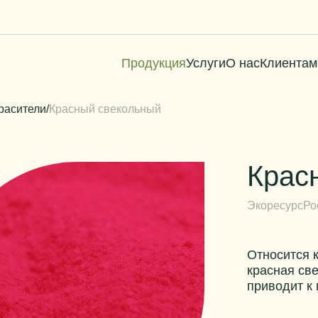
Продукция
Услуги
О нас
Клиентам
расители
/
Красный свекольный
Крас
Экоресурс
Ро
Относится 
красная све
приводит к