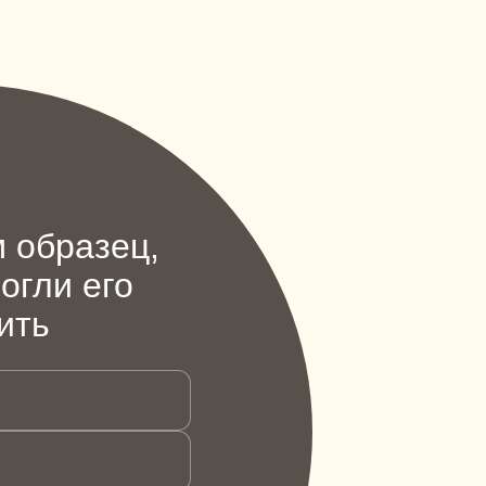
 образец,
огли его
ить