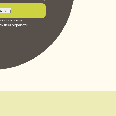
разец
ия обработки
литики обработки