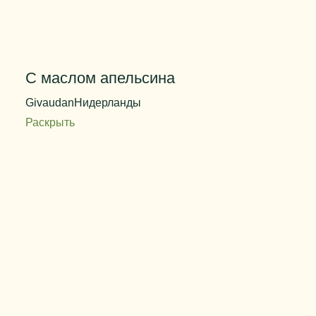
С маслом апельсина
Givaudan
Нидерланды
Раскрыть
Код продукта
QF22694
Дозировка
0,050%
Цвет
бесцветный
Вес упаковки
25 кг