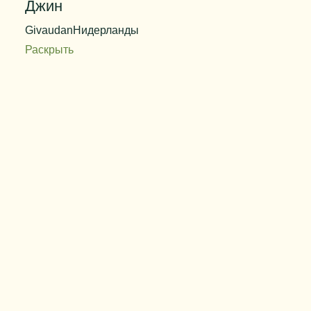
Джин
Givaudan
Нидерланды
Раскрыть
Код продукта
QL 91382
Дозировка
0,10%
Цвет
бесцветный
Вес упаковки
25 кг