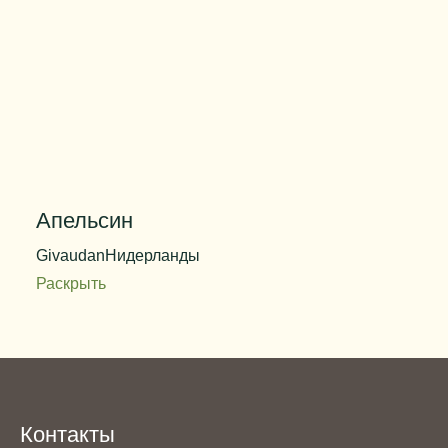
Апельсин
Givaudan
Нидерланды
Раскрыть
Код продукта
E-137009
Дозировка
0,2%
Цвет
оранжевый
Вес упаковки
25 кг
Контакты