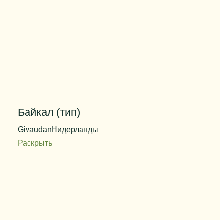
Байкал (тип)
Givaudan
Нидерланды
Раскрыть
Код продукта
QL15174
Дозировка
0,4%
Цвет
темно-коричневый
Вид упаковки
канистра
Вес упаковки
25 кг