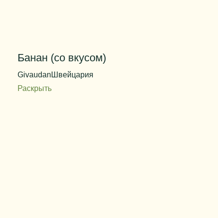
Банан (со вкусом)
Givaudan
Швейцария
Раскрыть
Код продукта
L-020825
Дозировка
0,03 - 0,10%
Цвет
от бесцветного до бледно-желтого
Вес упаковки
25 кг