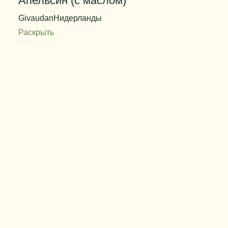
Апельсин (с маслом)
Givaudan
Нидерланды
Раскрыть
Код продукта
QL34700
Дозировка
0,03 - 0,15%
Цвет
бесцветный
Вес упаковки
25 кг