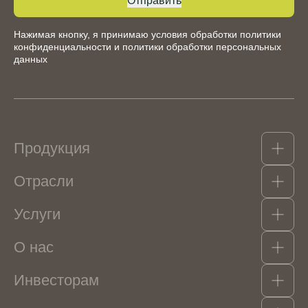
Отправить
Нажимая кнопку, я принимаю условия обработки
политики
конфиденциальности
и
политики обработки персональных
данных
Продукция
Отрасли
Какао-продукты
Гидроколлоиды, структурообразователи и
Услуги
эмульгаторы
Кондитерские изделия
Орехи, сухофрукты, цукаты
Мороженое
Консерванты и пищевые кислоты
О нас
Напитки безалкогольные
Логистика
Ароматизаторы
Кисломолочная продукция и сыры
Красители
Масложировая продукция
Инвесторам
О Компании
Фруктово-ягодные наполнители
Соусы и гастрономия
Портфель брендов
Крахмалопродукты
БАД и спортивное питание